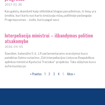
2017-01-26
Kas galėtų skambėti kaip stilistiškai blogas pavadinimas, iš tiesų yra
šmėkla, kuri karts nuo karto šmėžuoja mūsų politinėje padangėje.
Progresyvumas – žodis, kuris pagal savo
Interpeliacija ministrui – išbandymas politine
atsakomybe
2016-04-05
Šiandien, balandžio 5 d., LR parlamentarams svarstymui buvo
pateiktas Seimo nutarimo „Dėl interpeliacijos Lietuvos Respublikos
aplinkos ministrui Kęstučiui Trečiokui“ projektas. Toks siūlymas buvo
suformuotas po
« Praeitas
1
2
3
4
5
Kitas »