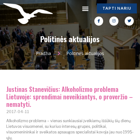
TAPTI NARIU
Politinės aktualijos
Pradžia
Politinės aktualijos
Justinas Stanevičius: Alkoholizmo problema
Lietuvoje: sprendimai neveikiantys, o proveržio –
nematyti.
2017-04-11
Alkoholizmo problema – vienas sunkiausiai įveikiamų iššūkių šių dienų
Lietuvos visuomenei, su kuriuo interesų grupės, politikai,
visuomenininkai ir sveikatos apsaugos specialistai kovoja jau nuo 1995-
ųjų,