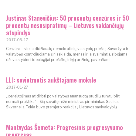
Justinas Stanevičius: 50 procentų cenzūros ir 50
procentų nesusipratimų – Lietuvos valdančiųjų
atspindys
2017-03-17
Cenzūra – viena didžiausių demokratinių valstybių priešių. Suvaržyta ir
valstybės kontroliuojama žiniasklaida, menas ir laisva mintis, ribojama
dėl valstybinei ideologijai priešiškų idėjų ar žinių, paverčiami
LLJ: sovietmetis aukštajame moksle
2017-01-27
„Įpareigojimas atidirbti po valstybės finansuotų studijų turėtų būti
normali praktika“ – šią savaitę rėžė ministras pirmininkas Saulius
Skvernelis. Tokia buvo premjero reakcija į Lietuvos savivaldybių
Mantvydas Šemeta: Progresinis progresyvumo
progresas