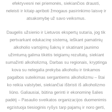
efektyvesni nei priemonės, siekiančios drausti,
neleisti ir kitaip apriboti žmogaus pasirinkimo laisvę ir
atsakomybę už savo veiksmus.
Daugelis užsienio ir Lietuvos ekspertų sutaria, jog tik
pertvarkant edukacinę sistemą, ieškant pamatinių
alkoholio vartojimų šaknų ir skatinant jaunimo
užimtumą galima tikėtis teigiamų rezultatų, siekiant
sumažinti alkoholizmą. Darbas su regionais, kryptinga
kova su nelegalia prekyba alkoholiu ir tinkamos
pagalbos suteikimas sergantiems alkoholizmu – štai
ko reikia valstybei, siekiančiai išbristi iš alkoholizmo
liūno. Galiausiai, būtina gerinti ir ekonominę šalies
padėtį – Pasaulio sveikatos organizacijos duomenimis
egzistuoja tiesioginis ryšys tarp pajamų ir noro gerti,