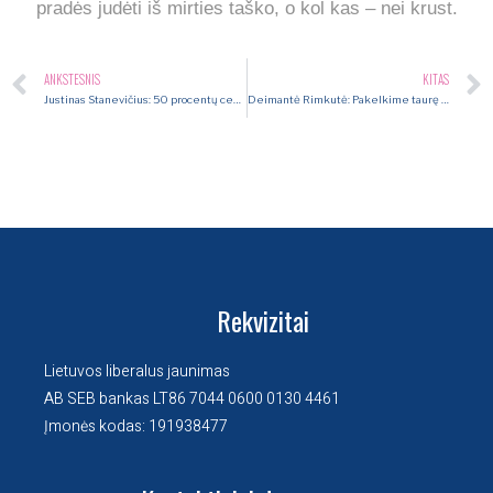
pradės judėti iš mirties taško, o kol kas – nei krust.
ANKSTESNIS
KITAS
Justinas Stanevičius: 50 procentų cenzūros ir 50 procentų nesusipratimų – Lietuvos valdančiųjų atspindys
Deimantė Rimkutė: Pakelkime taurę už valdžios meilę draudimams
Rekvizitai
Lietuvos liberalus jaunimas
AB SEB bankas LT86 7044 0600 0130 4461
Įmonės kodas: 191938477