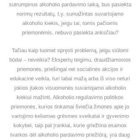
sutrumpinus
alkoholio pardavimo laiką, bus pasiekta
norimų rezultatų, t.y. sumažintas suvartojamo
alkoholio kiekis, jeigu tai, tomis pačiomis
priemonėmis, nebuvo pasiekta anksčiau?
Tačiau kaip tuomet spręsti problemą, jeigu siūlomi
būdai – neveikia? Ekspertų teigimu, draudžiamosios
priemonės, priešingai nei socialinės akcijos ir
edukacinė veikla, turi labai mažą arba iš viso neturi
jokios įtakos visuomenės suvartojamo alkoholio
kiekiui mažinti. Alkoholio reguliavimo politikos
priemonės, kurios tinkamai šviečia žmones apie jo
vartojimo keliamas grėsmes sveikatai ir gyvenimo
kokybei, taip pat įrankiai, kurie griežtina esamos
tvarkos dėl alkoholio pardavimo priežiūrą, yra daug