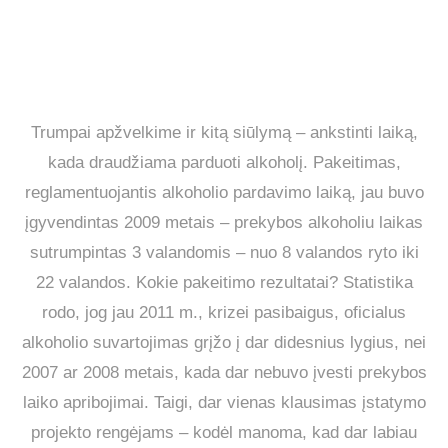
Trumpai apžvelkime ir kitą siūlymą – ankstinti laiką,
kada draudžiama parduoti alkoholį. Pakeitimas,
reglamentuojantis alkoholio pardavimo laiką, jau buvo
įgyvendintas 2009 metais – prekybos alkoholiu laikas
sutrumpintas 3 valandomis – nuo 8 valandos ryto iki
22 valandos. Kokie pakeitimo rezultatai? Statistika
rodo, jog jau 2011 m., krizei pasibaigus, oficialus
alkoholio suvartojimas grįžo į dar didesnius lygius, nei
2007 ar 2008 metais, kada dar nebuvo įvesti prekybos
laiko apribojimai. Taigi, dar vienas klausimas įstatymo
projekto rengėjams – kodėl manoma, kad dar labiau