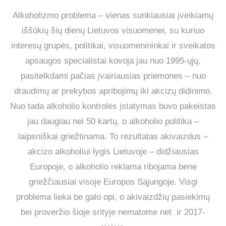
Alkoholizmo problema – vienas sunkiausiai įveikiamų
iššūkių šių dienų Lietuvos visuomenei, su kuriuo
interesų grupės, politikai, visuomenininkai ir sveikatos
apsaugos specialistai kovoja jau nuo 1995-ųjų,
pasitelkdami pačias įvairiausias priemones – nuo
draudimų ar prekybos apribojimų iki akcizų didinimo.
Nuo tada alkoholio kontrolės įstatymas buvo pakeistas
jau daugiau nei 50 kartų, o alkoholio politika –
laipsniškai griežtinama. To rezultatas akivaizdus –
a
kcizo alkoholiui lygis Lietuvoje – didžiausias
Europoje, o alkoholio reklama ribojama bene
griežčiausiai visoje Europos Sąjungoje. Visgi
problema lieka be galo opi, o
akivaizdžių pasiekimų
bei proveržio šioje srityje nematome net ir 2017-