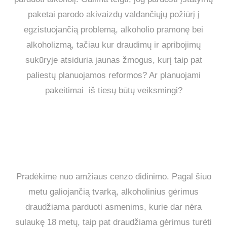
paketai parodo akivaizdų valdančiųjų požiūrį į
egzistuojančią problemą, alkoholio pramonę bei
alkoholizmą, tačiau kur draudimų ir apribojimų
sukūryje atsiduria jaunas žmogus, kurį taip pat
paliestų planuojamos reformos? Ar planuojami
pakeitimai iš tiesų būtų veiksmingi?
Pradėkime nuo amžiaus cenzo didinimo.
Pagal šiuo
metu galiojančią tvarką, alkoholinius gėrimus
draudžiama parduoti asmenims, kurie dar nėra
sulaukę 18 metų, taip pat draudžiama gėrimus turėti