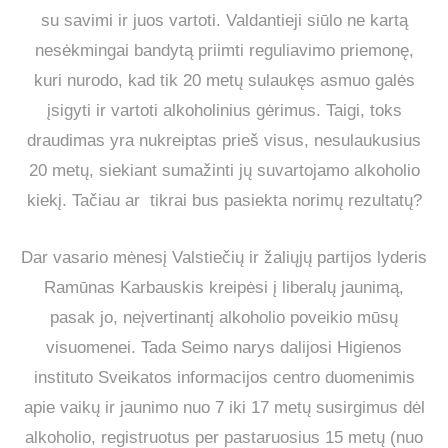
su savimi ir juos vartoti. Valdantieji siūlo ne kartą
nesėkmingai bandytą priimti reguliavimo priemonę,
kuri nurodo, kad tik 20 metų sulaukęs asmuo galės
įsigyti ir vartoti alkoholinius gėrimus. Taigi, toks
draudimas yra nukreiptas prieš visus, nesulaukusius
20 metų, siekiant sumažinti jų suvartojamo alkoholio
kiekį. Tačiau ar tikrai bus pasiekta norimų rezultatų?
Dar vasario mėnesį Valstiečių ir žaliųjų partijos lyderis
Ramūnas Karbauskis kreipėsi į liberalų jaunimą,
pasak jo, neįvertinantį alkoholio poveikio mūsų
visuomenei. Tada Seimo narys dalijosi Higienos
instituto Sveikatos informacijos centro duomenimis
apie vaikų ir jaunimo nuo 7 iki 17 metų susirgimus dėl
alkoholio, registruotus per pastaruosius 15 metų (nuo