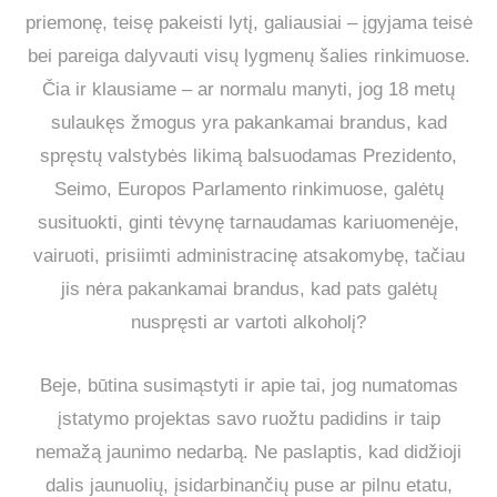
priemonę, teisę pakeisti lytį, galiausiai – įgyjama teisė
bei pareiga dalyvauti visų lygmenų šalies rinkimuose.
Čia ir klausiame – ar normalu manyti, jog 18 metų
sulaukęs žmogus yra pakankamai brandus, kad
spręstų valstybės likimą balsuodamas Prezidento,
Seimo, Europos Parlamento rinkimuose, galėtų
susituokti, ginti tėvynę tarnaudamas kariuomenėje,
vairuoti, prisiimti administracinę atsakomybę, tačiau
jis nėra pakankamai brandus, kad pats galėtų
nuspręsti ar vartoti alkoholį?
Beje, būtina susimąstyti ir apie tai, jog numatomas
įstatymo projektas savo ruožtu padidins ir taip
nemažą jaunimo nedarbą. Ne paslaptis, kad didžioji
dalis jaunuolių, įsidarbinančių puse ar pilnu etatu,