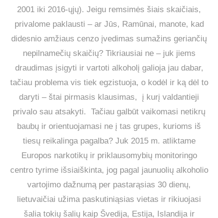
2001 iki 2016-ųjų). Jeigu remsimės šiais skaičiais,
privalome paklausti – ar Jūs, Ramūnai, manote, kad
didesnio amžiaus cenzo įvedimas sumažins geriančių
nepilnamečių skaičių? Tikriausiai ne – juk jiems
draudimas įsigyti ir vartoti alkoholį galioja jau dabar,
tačiau problema vis tiek egzistuoja, o kodėl ir ką dėl to
daryti – štai pirmasis klausimas, į kurį valdantieji
privalo sau atsakyti. Tačiau galbūt vaikomasi netikrų
baubų ir orientuojamasi ne į tas grupes, kurioms iš
tiesų reikalinga pagalba? Juk 2015 m. atliktame
Europos narkotikų ir priklausomybių monitoringo
centro tyrime išsiaiškinta, jog pagal jaunuolių alkoholio
vartojimo dažnumą per pastarąsias 30 dienų,
lietuvaičiai užima paskutiniąsias vietas ir rikiuojasi
šalia tokių šalių kaip Švedija, Estija, Islandija ir