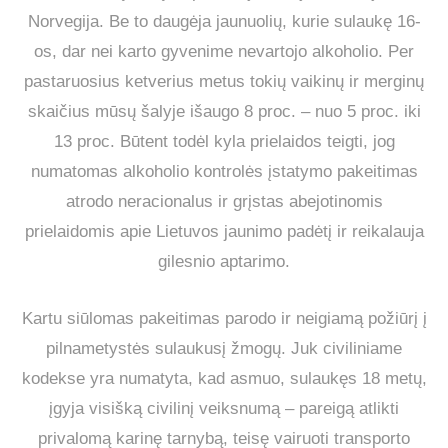
Norvegija. Be to daugėja jaunuolių, kurie sulaukę 16-
os, dar nei karto gyvenime nevartojo alkoholio. Per
pastaruosius ketverius metus tokių vaikinų ir merginų
skaičius mūsų šalyje išaugo 8 proc. – nuo 5 proc. iki
13 proc. Būtent todėl kyla prielaidos teigti, jog
numatomas alkoholio kontrolės įstatymo pakeitimas
atrodo neracionalus ir grįstas abejotinomis
prielaidomis apie Lietuvos jaunimo padėtį ir reikalauja
gilesnio aptarimo.
Kartu siūlomas pakeitimas parodo ir neigiamą požiūrį į
pilnametystės sulaukusį žmogų. Juk civiliniame
kodekse yra numatyta, kad asmuo, sulaukęs 18 metų,
įgyja visišką civilinį veiksnumą – pareigą atlikti
privalomą karinę tarnybą, teisę vairuoti transporto