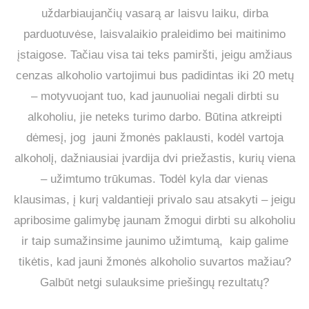
uždarbiaujančių vasarą ar laisvu laiku, dirba
parduotuvėse, laisvalaikio praleidimo bei maitinimo
įstaigose. Tačiau visa tai teks pamiršti, jeigu amžiaus
cenzas alkoholio vartojimui bus padidintas iki 20 metų
– motyvuojant tuo, kad jaunuoliai negali dirbti su
alkoholiu, jie neteks turimo darbo. Būtina atkreipti
dėmesį, jog jauni žmonės paklausti, kodėl vartoja
alkoholį, dažniausiai įvardija dvi priežastis, kurių viena
– užimtumo trūkumas. Todėl kyla dar vienas
klausimas, į kurį valdantieji privalo sau atsakyti – jeigu
apribosime galimybę jaunam žmogui dirbti su alkoholiu
ir taip sumažinsime jaunimo užimtumą, kaip galime
tikėtis, kad jauni žmonės alkoholio suvartos mažiau?
Galbūt netgi sulauksime priešingų rezultatų?