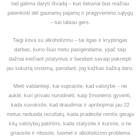
tad galima daryti išvadą – kuo lietuviai bus mažiau
patenkinti dėl gaunamų pajamų ir pragyvenimo sąlygų
– tuo labiau gers.
Taigi kova su alkoholizmu – tai ilgas ir kryptingas
darbas, kurio šiuo metu pasigendama, ypač taip
dažnai keičiant įstatymus ir bandant savaip pakreipti
jau sukurtą sistemą, parodant, jog kažkas kažką daro.
Mieli valdantieji, kai suprasite, kad valstybė – ne
auklė, kuri privalo nurodinėti, kaip žmonėms gyventi,
kada suvoksite, kad draudimai ir apribojimai jau 22
metus neduoda rezultatų, kada pradėsite remtis gerąja
kitų valstybių patirtimi, kada statysite ir kursite, o ne
griausite ir ribosite, tuomet ir alkoholizmo problema