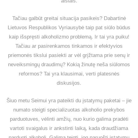
aisiais.
Tačiau galbūt greitai situacija pasikeis? Dabartinė
Lietuvos Respublikos Vyriausybė taip pat siūlo būdus
kaip išspręsti alkoholizmo problemą. Ir tai yra puiku!
Tačiau ar pasirenkamos tinkamos ir efektyvios
priemonės tikslui pasiekti ar vėl grįžtama prie senų ir
neveiksmingų draudimų? Kokią žinutę neša siūlomos
reformos? Tai yra klausimai, verti platesnės
diskusijos.
Šiuo metu Seimui yra pateikti du įstatymų paketai – jie
numato steigti specializuotas alkoholio prekybos
parduotuves, vėlinti amžių, nuo kurio galima pradėti
vartoti svaigalus ir ankstinti laiką, kada draudžiama
parduoti alkoholį. Galima teigti, jog paruošti įstatymų