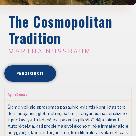
The Cosmopolitan
Tradition
MARTHA NUSSBAUM
PARSISIŲSTI
Aprašymas
Šiame veikale aprašomas pasaulyje kylantis konfliktas tarp
dominuojančių globalistinių pažiūrų ir augančio nacionalizmo
ir priežastys, trukdančios „pasaulio piliečio“ idėjai laimėti.
Autorė teigia, kad problema slypi ekonominėje ir materialioje
nelygybėje, kontrastuojant tuo, kaip liberalus ir vakarietiškas