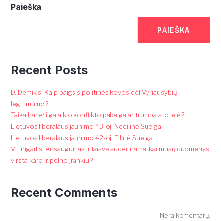
Paieška
PAIEŠKA
Recent Posts
D. Demikis. Kaip baigsis politinės kovos dėl Vyriausybių
legitimumo?
Taika Irane: ilgalaikio konflikto pabaiga ar trumpa stotelė?
Lietuvos liberalaus jaunimo 43-oji Neeilinė Sueiga
Lietuvos liberalaus jaunimo 42-oji Eilinė Sueiga
V. Lingaitis. Ar saugumas ir laisvė suderinama, kai mūsų duomenys
virsta karo ir pelno įrankiu?
Recent Comments
Nėra komentarų.