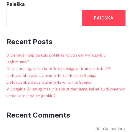
Paieška
PAIEŠKA
Recent Posts
D. Demikis. Kaip baigsis politinės kovos dėl Vyriausybių
legitimumo?
Taika Irane: ilgalaikio konflikto pabaiga ar trumpa stotelė?
Lietuvos liberalaus jaunimo 43-oji Neeilinė Sueiga
Lietuvos liberalaus jaunimo 42-oji Eilinė Sueiga
V. Lingaitis. Ar saugumas ir laisvė suderinama, kai mūsų duomenys
virsta karo ir pelno įrankiu?
Recent Comments
Nėra komentarų.