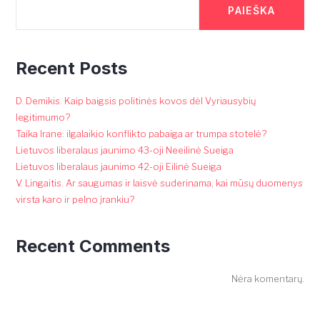
PAIEŠKA
Recent Posts
D. Demikis. Kaip baigsis politinės kovos dėl Vyriausybių
legitimumo?
Taika Irane: ilgalaikio konflikto pabaiga ar trumpa stotelė?
Lietuvos liberalaus jaunimo 43-oji Neeilinė Sueiga
Lietuvos liberalaus jaunimo 42-oji Eilinė Sueiga
V. Lingaitis. Ar saugumas ir laisvė suderinama, kai mūsų duomenys
virsta karo ir pelno įrankiu?
Recent Comments
Nėra komentarų.