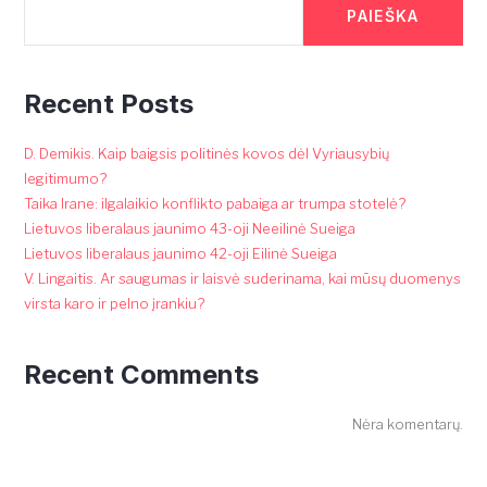
PAIEŠKA
Recent Posts
D. Demikis. Kaip baigsis politinės kovos dėl Vyriausybių
legitimumo?
Taika Irane: ilgalaikio konflikto pabaiga ar trumpa stotelė?
Lietuvos liberalaus jaunimo 43-oji Neeilinė Sueiga
Lietuvos liberalaus jaunimo 42-oji Eilinė Sueiga
V. Lingaitis. Ar saugumas ir laisvė suderinama, kai mūsų duomenys
virsta karo ir pelno įrankiu?
Recent Comments
Nėra komentarų.