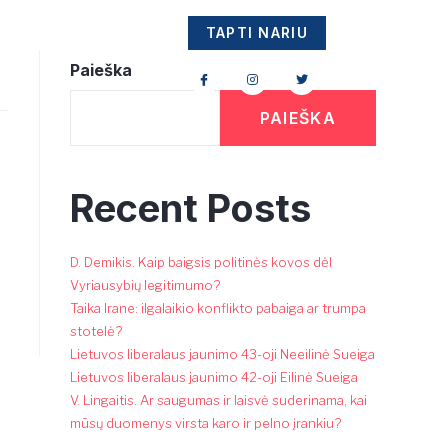
ai
Kontaktai
TAPTI NARIU
Paieška
PAIEŠKA
Recent Posts
D. Demikis. Kaip baigsis politinės kovos dėl
Vyriausybių legitimumo?
Taika Irane: ilgalaikio konflikto pabaiga ar trumpa
stotelė?
Lietuvos liberalaus jaunimo 43-oji Neeilinė Sueiga
Lietuvos liberalaus jaunimo 42-oji Eilinė Sueiga
V. Lingaitis. Ar saugumas ir laisvė suderinama, kai
mūsų duomenys virsta karo ir pelno įrankiu?