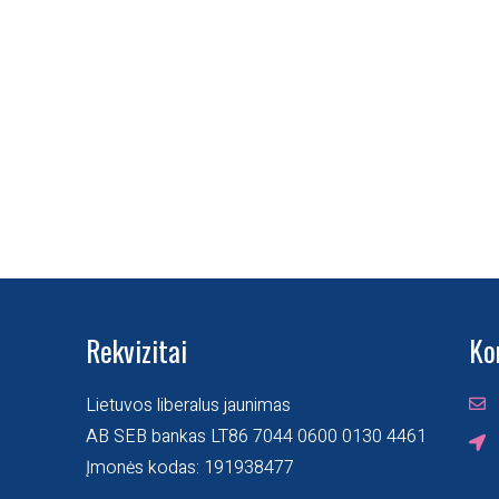
Rekvizitai
Ko
Lietuvos liberalus jaunimas
AB SEB bankas LT86 7044 0600 0130 4461
Įmonės kodas: 191938477