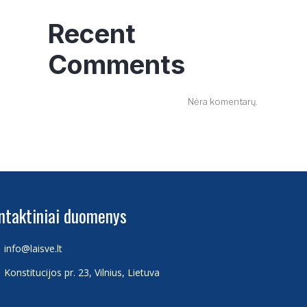
Recent
Comments
Nėra komentarų.
ntaktiniai duomenys
info@laisve.lt
Konstitucijos pr. 23, Vilnius, Lietuva