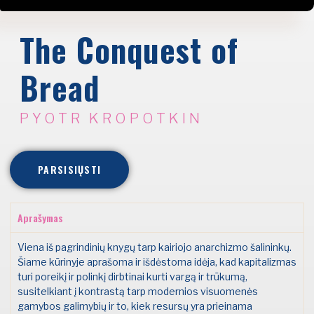
The Conquest of
Bread
PYOTR KROPOTKIN
PARSISIŲSTI
Aprašymas
Viena iš pagrindinių knygų tarp kairiojo anarchizmo šalininkų.
Šiame kūrinyje aprašoma ir išdėstoma idėja, kad kapitalizmas
turi poreikį ir polinkį dirbtinai kurti vargą ir trūkumą,
susitelkiant į kontrastą tarp modernios visuomenės
gamybos galimybių ir to, kiek resursų yra prieinama