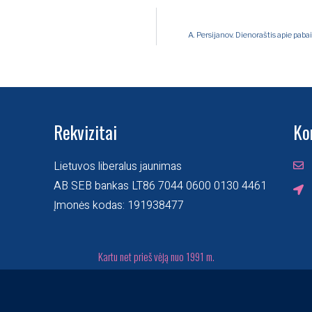
A. Persijanov. Dienoraštis apie pabai
Rekvizitai
Ko
Lietuvos liberalus jaunimas
AB SEB bankas LT86 7044 0600 0130 4461
Įmonės kodas: 191938477
Kartu net prieš vėją nuo 1991 m.