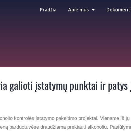
Pradžia
Apie mus
Dokument
ia galioti įstatymų punktai ir patys
oholio kontrolės įstatymo pakeitimo projektai. Viename iš jų 
ieną parduotuvėse draudžiama prekiauti alkoholiu. Pasiūlymu