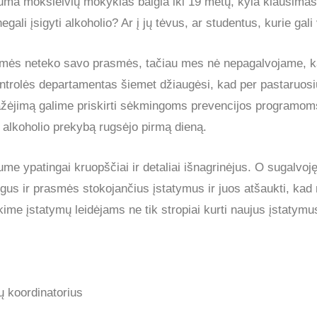
guma moksleivių mokyklas baigia iki 19 metų, kyla klausimas:
egali įsigyti alkoholio? Ar į jų tėvus, ar studentus, kurie gali
smės neteko savo prasmės, tačiau mes nė nepagalvojame, ka
kontrolės departamentas šiemet džiaugėsi, kad per pastaruos
mažėjimą galime priskirti sėkmingoms prevencijos program
 alkoholio prekybą rugsėjo pirmą dieną.
ėtume ypatingai kruopščiai ir detaliai išnagrinėjus. O sugalvo
ingus ir prasmės stokojančius įstatymus ir juos atšaukti, ka
e įstatymų leidėjams ne tik stropiai kurti naujus įstatymus, t
lų koordinatorius