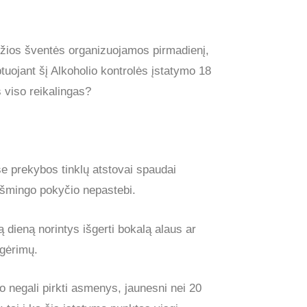
džios šventės organizuojamos pirmadienį,
ptuojant šį Alkoholio kontrolės įstatymo 18
š viso reikalingas?
se prekybos tinklų atstovai spaudai
ikšmingo pokyčio nepastebi.
 dieną norintys išgerti bokalą alaus ar
 gėrimų.
o negali pirkti asmenys, jaunesni nei 20