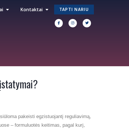
ai
Kontaktai
TAPTI NARIU
 įstatymai?
siūloma pakeisti egzistuojantį reguliavimą,
ose – formuluotės keitimas, pagal kurį,