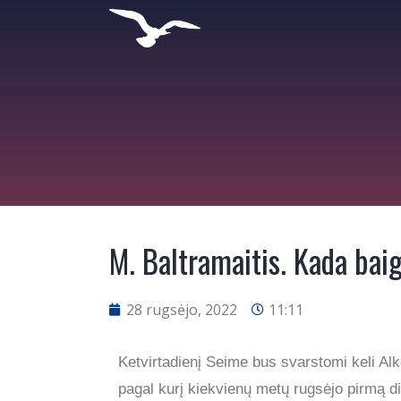
M. Baltramaitis. Kada baig
28 rugsėjo, 2022
11:11
Ketvirtadienį Seime bus svarstomi keli Alk
pagal kurį kiekvienų metų rugsėjo pirmą d