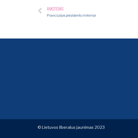
ANKSTESNIS
Prancūzijos prezidento rinkimai
© Lietuvos liberalus jaunimas 2023