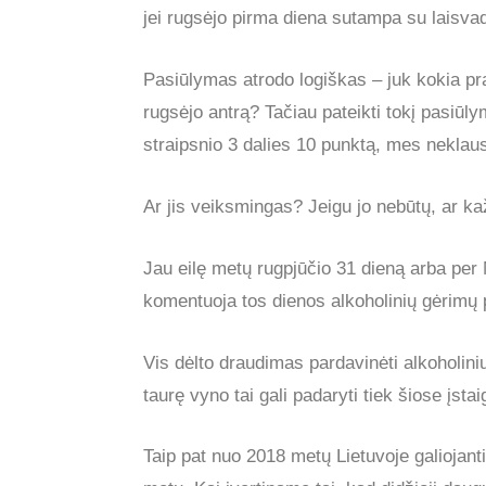
jei rugsėjo pirma diena sutampa su laisva
Pasiūlymas atrodo logiškas – juk kokia p
rugsėjo antrą? Tačiau pateikti tokį pasiūly
straipsnio 3 dalies 10 punktą, mes neklau
Ar jis veiksmingas? Jeigu jo nebūtų, ar k
Jau eilę metų rugpjūčio 31 dieną arba per 
komentuoja tos dienos alkoholinių gėrimų
Vis dėlto draudimas pardavinėti alkoholini
taurę vyno tai gali padaryti tiek šiose įst
Taip pat nuo 2018 metų Lietuvoje galiojant