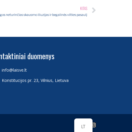
KITAS
gos neturinčias skausmo iliuzijas ir begalinės vilties pasaulį
ntaktiniai duomenys
info@laisve.lt
Konstitucijos pr. 23, Vilnius, Lietuva
LT