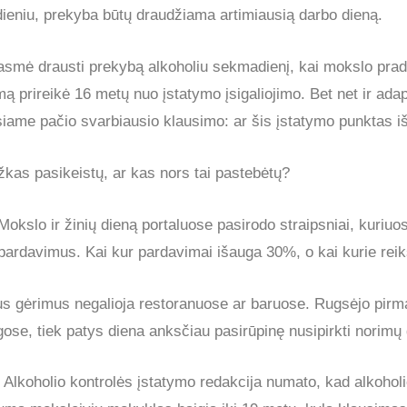
dieniu, prekyba būtų draudžiama artimiausią darbo dieną.
rasmė drausti prekybą alkoholiu sekmadienį, kai mokslo pra
mą prireikė 16 metų nuo įstatymo įsigaliojimo. Bet net ir ada
siame pačio svarbiausio klausimo: ar šis įstatymo punktas i
ažkas pasikeistų, ar kas nors tai pastebėtų?
Mokslo ir žinių dieną portaluose pasirodo straipsniai, kuriuo
 pardavimus. Kai kur pardavimai išauga 30%, o kai kurie re
us gėrimus negalioja restoranuose ar baruose. Rugsėjo pirmą
aigose, tiek patys diena anksčiau pasirūpinę nusipirkti norimų
i Alkoholio kontrolės įstatymo redakcija numato, kad alkoholi