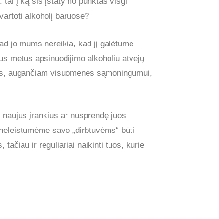
 tai į ką šis įstatymo punktas visgi
 vartoti alkoholį baruose?
d jo mums nereikia, kad jį galėtume
ius metus apsinuodijimo alkoholiu atvejų
oms, augančiam visuomenės sąmoningumui,
ję naujus įrankius ar nusprendę juos
d neleistumėme savo „dirbtuvėms“ būti
ačiau ir reguliariai naikinti tuos, kurie