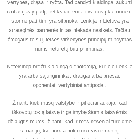
vertybes, drąsa ir ryžtą. Tad bandyti klaidingai sukurti
izoliacijos įspūdį, netiksliai remiantis mūsų kultūrine ir
istorine patirtimi yra silpnoka. Lenkija ir Lietuva yra
strateginės partnerės ir tas niekada nesikeis. Tačiau
žmogaus teisių, teisės viršenybės principų mindymas
mums neturėtų būti priimtinas.
Neteisinga brėžti klaidingą dichotomiją, kurioje Lenkija
yra arba sąjungininkai, draugai arba priešai,
oponentai, vertybiniai antipodai.
Žinant, kiek mūsų valstybė ir piliečiai aukojo, kad
iškovotų tokią laisvę ir galimybę šiomis laisvėmis
džiaugtis mums, žinant, kad ir mes neseniai turėjome
situacijų, kai norėta politizuoti visuomeninį