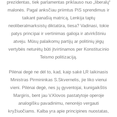
prezidentas, tiek parlamentas priklauso nuo „liberalų“
malonės. Pagal anksčiau priimtus PiS sprendimus ir
taikant panašią matricą, Lenkija taptų
neoliberalmarksistų diktatūra, tiesa? Vadinasi, tokie
patys principai ir vertinimas galioja ir atvirkštiniu
atveju. Mūsų palaikomų partijų ar politinių jėgų
vertybės neturėtų būti įtvirtinamos per Konstitucinio
Teismo politizaciją.
Pilėnai degė ne dėl to, kad, kaip sakė LR laikinasis
Ministras Pirmininkas S.Skvernelis, jie liko vienui
vieni. Pilėnai degė, nes jų gyventojai, kunigaikštis
Margiris, bent jau V.Klovos pastatytoje operoje
analogišku pavadinimu, nenorėjo vergauti
kryžiuočiams. Kalba yra apie principines nuostatas,