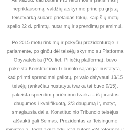
Akivaizdu, kad būtent PiS reformos ir įsikišimas į
nepriklausomą, valdžių atskyrimo principu grįstą
teisėtvarką sudarė prielaidas tokių, kaip šių metų
spalio 22 d. priimtų, nutarimų ir sprendimų priėmimui.
Po 2015 metų rinkimų ir pokyčių prezidentūroje ir
parlamente, po ginčų dėl teisėjų skyrimo su Platforma
Obywatelska (PO, liet. Piliečių platforma), buvo
pakeista Konstitucinio Tribunolo sąranga: nustatyta,
kad priimti sprendimai galiotų, privalo dalyvauti 13/15
teisėjų (anksčiau nustatyta tvarka tai buvo 9/15),
pakeista sprendimų priėmimo tvarka – iš įprastos
daugumos į kvalifikuotą, 2/3 daugumą ir, matyt,
smagiausia dalis, Konstitucinio Tribunolo teisėjus
atšaukti gali Seimas, Prezidentas ar Teisingumo
ministerija. Todėl akivaizdu, kad būtent PiS reformos ir