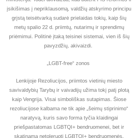
įsikišimas į nepriklausomą, valdžių atskyrimo principu
grįstą teisėtvarką sudarė prielaidas tokių, kaip šių
metų spalio 22 d. priimtų, nutarimų ir sprendimų
priėmimui. Politinė įtaką teisinei sistemai, vien iš šių
pavyzdžių, akivaizdi.
„LGBT-free“ zonos
Lenkijoje Rezoliucijos, priimtos vietinių miesto
savivaldybių Tarybų ir vaivadijų užima tokį patį plotą
kaip Vengrija. Visai simboliškas sutapimas. Šiose
rezoliucijose kalbama ne tik apie „šeimų stiprinimo“
naratyvą, kuris savo forma tyčia klaidingai
priešpastatomas LGBTQI+ bendruomenei, bet ir
skatinama netoleruoti LGBTQI+ bendruomenės.