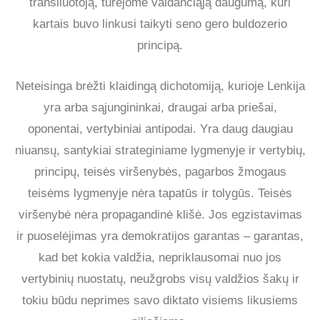
transliuotoją, turėjome valdančiąją daugumą, kuri
kartais buvo linkusi taikyti seno gero buldozerio
principą.
Neteisinga brėžti klaidingą dichotomiją, kurioje Lenkija
yra arba sąjungininkai, draugai arba priešai,
oponentai, vertybiniai antipodai. Yra daug daugiau
niuansų, santykiai strateginiame lygmenyje ir vertybių,
principų, teisės viršenybės, pagarbos žmogaus
teisėms lygmenyje nėra tapatūs ir tolygūs. Teisės
viršenybė nėra propagandinė klišė. Jos egzistavimas
ir puoselėjimas yra demokratijos garantas – garantas,
kad bet kokia valdžia, nepriklausomai nuo jos
vertybinių nuostatų, neužgrobs visų valdžios šakų ir
tokiu būdu neprimes savo diktato visiems likusiems