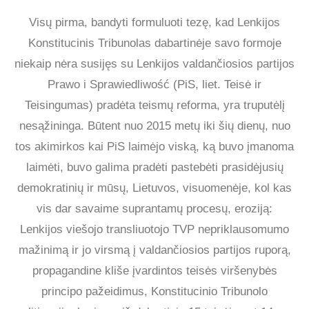
Visų pirma, bandyti formuluoti tezę, kad Lenkijos
Konstitucinis Tribunolas dabartinėje savo formoje
niekaip nėra susijęs su Lenkijos valdančiosios partijos
Prawo i Sprawiedliwość (PiS, liet. Teisė ir
Teisingumas) pradėta teismų reforma, yra truputėlį
nesąžininga. Būtent nuo 2015 metų iki šių dienų, nuo
tos akimirkos kai PiS laimėjo viską, ką buvo įmanoma
laimėti, buvo galima pradėti pastebėti prasidėjusių
demokratinių ir mūsų, Lietuvos, visuomenėje, kol kas
vis dar savaime suprantamų procesų, eroziją:
Lenkijos viešojo transliuotojo TVP nepriklausomumo
mažinimą ir jo virsmą į valdančiosios partijos ruporą,
propagandine kliše įvardintos teisės viršenybės
principo pažeidimus, Konstitucinio Tribunolo