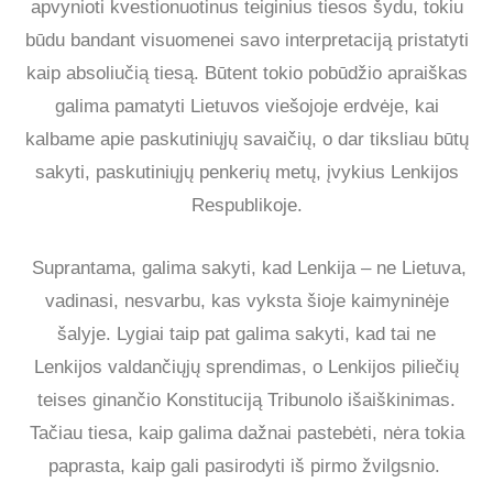
apvynioti kvestionuotinus teiginius tiesos šydu, tokiu
būdu bandant visuomenei savo interpretaciją pristatyti
kaip absoliučią tiesą. Būtent tokio pobūdžio apraiškas
galima pamatyti Lietuvos viešojoje erdvėje, kai
kalbame apie paskutiniųjų savaičių, o dar tiksliau būtų
sakyti, paskutiniųjų penkerių metų, įvykius Lenkijos
Respublikoje.
Suprantama, galima sakyti, kad Lenkija – ne Lietuva,
vadinasi, nesvarbu, kas vyksta šioje kaimyninėje
šalyje. Lygiai taip pat galima sakyti, kad tai ne
Lenkijos valdančiųjų sprendimas, o Lenkijos piliečių
teises ginančio Konstituciją Tribunolo išaiškinimas.
Tačiau tiesa, kaip galima dažnai pastebėti, nėra tokia
paprasta, kaip gali pasirodyti iš pirmo žvilgsnio.