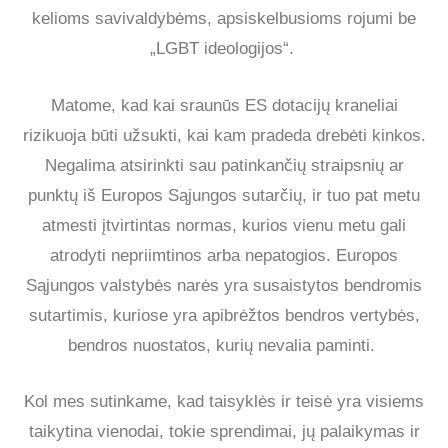
kelioms savivaldybėms, apsiskelbusioms rojumi be
„LGBT ideologijos“.
Matome, kad kai sraunūs ES dotacijų kraneliai
rizikuoja būti užsukti, kai kam pradeda drebėti kinkos.
Negalima atsirinkti sau patinkančių straipsnių ar
punktų iš Europos Sąjungos sutarčių, ir tuo pat metu
atmesti įtvirtintas normas, kurios vienu metu gali
atrodyti nepriimtinos arba nepatogios. Europos
Sąjungos valstybės narės yra susaistytos bendromis
sutartimis, kuriose yra apibrėžtos bendros vertybės,
bendros nuostatos, kurių nevalia paminti.
Kol mes sutinkame, kad taisyklės ir teisė yra visiems
taikytina vienodai, tokie sprendimai, jų palaikymas ir