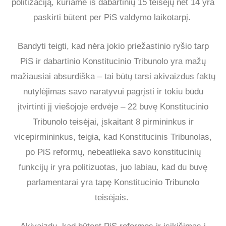
politizaciją, kuriame iš dabartinių 15 teisėjų net 14 yra
paskirti būtent per PiS valdymo laikotarpį.
Bandyti teigti, kad nėra jokio priežastinio ryšio tarp
PiS ir dabartinio Konstitucinio Tribunolo yra mažų
mažiausiai absurdiška – tai būtų tarsi akivaizdus faktų
nutylėjimas savo naratyvui pagrįsti ir tokiu būdu
įtvirtinti jį viešojoje erdvėje – 22 buvę Konstitucinio
Tribunolo teisėjai, įskaitant 8 pirmininkus ir
vicepirmininkus, teigia, kad Konstitucinis Tribunolas,
po PiS reformų, nebeatlieka savo konstitucinių
funkcijų ir yra politizuotas, juo labiau, kad du buvę
parlamentarai yra tapę Konstitucinio Tribunolo
teisėjais.