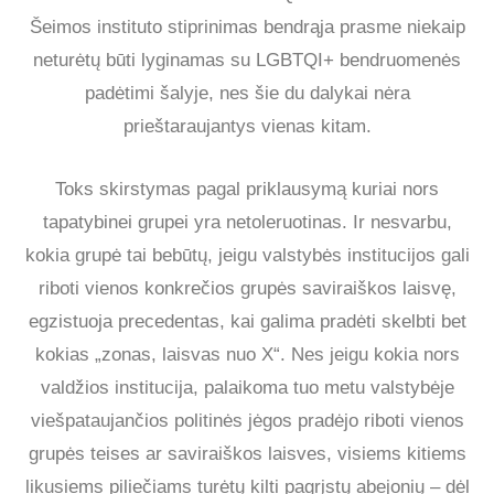
Šeimos instituto stiprinimas bendrąja prasme niekaip
neturėtų būti lyginamas su LGBTQI+ bendruomenės
padėtimi šalyje, nes šie du dalykai nėra
prieštaraujantys vienas kitam.
Toks skirstymas pagal priklausymą kuriai nors
tapatybinei grupei yra netoleruotinas. Ir nesvarbu,
kokia grupė tai bebūtų, jeigu valstybės institucijos gali
riboti vienos konkrečios grupės saviraiškos laisvę,
egzistuoja precedentas, kai galima pradėti skelbti bet
kokias „zonas, laisvas nuo X“. Nes jeigu kokia nors
valdžios institucija, palaikoma tuo metu valstybėje
viešpataujančios politinės jėgos pradėjo riboti vienos
grupės teises ar saviraiškos laisves, visiems kitiems
likusiems piliečiams turėtų kilti pagrįstų abejonių – dėl