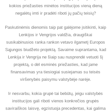
kokios priežasties minėtos institucijos vieną dieną
negalėtų imti ir pradėti riboti jų pačių teisių?
Paskutinėmis dienomis taip pat galėjome įsitikinti, kaip
Lenkijos ir Vengrijos valdžia, draugiškai
susikabinusios ranka rankon vetavo ilgametį Europos
Sąjungos biudžeto projektą. Savaime suprantama, kad
Lenkija ir Vengrija ne šiaip sau nusprendė vetuoti šį
projektą, o dėl esminės priežasties, kad jame
finansavimas yra tiesiogiai susiejamas su teisės
viršenybės paisymu valstybėje narėje.
Ir nesvarbu, kokia grupė tai bebūtų, jeigu valstybės
institucijos gali riboti vienos konkrečios grupės
saviraiškos laisvę, egzistuoja precedentas, kai galima