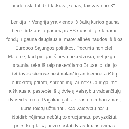
pradėti skelbti bet kokias „zonas, laisvas nuo X“.
Lenkija ir Vengrija yra vienos iš šalių kurios gauna
bene didžiausią paramą iš ES subsidijų, skiriamų
fondų ir gauna daugiausiai materialinės naudos iš šios
Europos Sąjungos politikos. Pecunia non olet.
Matome, kad pinigai iš tiesų nebedvokia, net jeigu jie
srauniai teka iš taip nekenčiamo Briuselio, dėl jo
tvirtovės sienose besimalančių antidemokratiškų
eurokratų priimtų sprendimų, ar ne? Čia ir galime
aiškiausiai pastebėti šių dviejų valstybių valdančiųjų
dviveidiškumą. Pagaliau gali atsirasti mechanizmas,
kuris leistų užtikrinti, kad valstybių narių
išsidirbinėjimas nebūtų toleruojamas, pavyzdžiui,
prieš kurį laiką buvo sustabdytas finansavimas