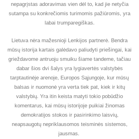
nepagrįstas adoravimas vien dėl to, kad jie netyčia
sutampa su konkrečiomis turimomis pažiūromis, yra
labai trumparegiškas.
Lietuva nėra mažesnioji Lenkijos partnerė. Bendra
mūsų istorija kartais galėdavo paliudyti priešingai, kai
grieždavome antruoju smuiku šiame tandeme, tačiau
dabar šios dvi šalys yra lygiavertės valstybės
tarptautinėje arenoje, Europos Sąjungoje, kur mūsų
balsas ir nuomonė yra verta tiek pat, kiek ir kitų
valstybių. Yra itin keista matyti tokio pobūdžio
komentarus, kai mūsų istorijoje puikiai žinomas
demokratijos stokos ir pasirinkimo laisvių,
neapsaugotų nepriklausomos teisminės sistemos,
jausmas.