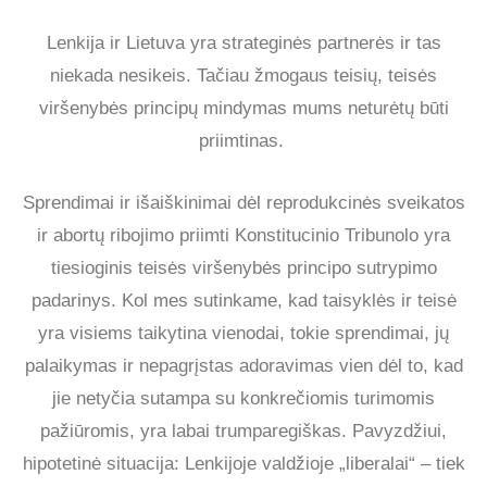
Lenkija ir Lietuva yra strateginės partnerės ir tas
niekada nesikeis. Tačiau žmogaus teisių, teisės
viršenybės principų mindymas mums neturėtų būti
priimtinas.
Sprendimai ir išaiškinimai dėl reprodukcinės sveikatos
ir abortų ribojimo priimti Konstitucinio Tribunolo yra
tiesioginis teisės viršenybės principo sutrypimo
padarinys. Kol mes sutinkame, kad taisyklės ir teisė
yra visiems taikytina vienodai, tokie sprendimai, jų
palaikymas ir nepagrįstas adoravimas vien dėl to, kad
jie netyčia sutampa su konkrečiomis turimomis
pažiūromis, yra labai trumparegiškas. Pavyzdžiui,
hipotetinė situacija: Lenkijoje valdžioje „liberalai“ – tiek