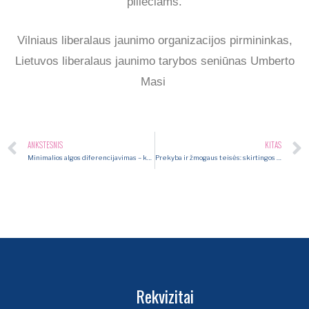
piliečiams.
Vilniaus liberalaus jaunimo organizacijos pirmininkas,
Lietuvos liberalaus jaunimo tarybos seniūnas Umberto
Masi
ANKSTESNIS
KITAS
Minimalios algos diferencijavimas – ko nepagrįstai bijo jaunimas?
Prekyba ir žmogaus teisės: skirtingos liberalios perspektyvos
Rekvizitai