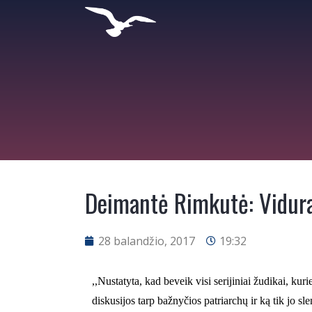
Deimantė Rimkutė: Viduram
28 balandžio, 2017
19:32
,,Nustatyta, kad beveik visi serijiniai žudikai, ku
diskusijos tarp bažnyčios patriarchų ir ką tik jo 