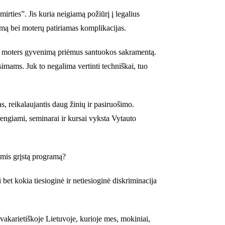
irties”. Jis kuria neigiamą požiūrį į legalius
gimą bei moterų patiriamas komplikacijas.
ir moters gyvenimą priėmus santuokos sakramentą.
imams. Juk to negalima vertinti techniškai, tuo
, reikalaujantis daug žinių ir pasiruošimo.
rengiami, seminarai ir kursai vyksta Vytauto
iomis grįstą programą?
et kokia tiesioginė ir netiesioginė diskriminacija
 vakarietiškoje Lietuvoje, kurioje mes, mokiniai,