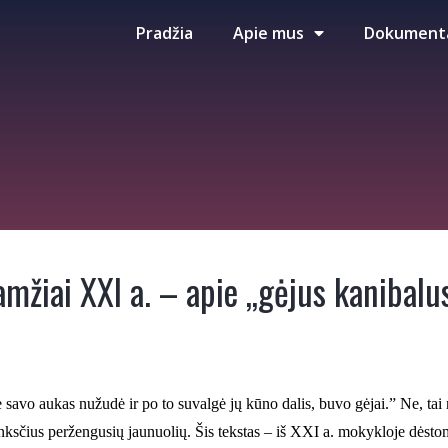
Pradžia
Apie mus
Dokument
žiai XXI a. – apie ,,gėjus kanibalu
rie savo aukas nužudė ir po to suvalgė jų kūno dalis, buvo gėjai.” Ne, ta
slenksčius peržengusių jaunuolių. Šis tekstas – iš XXI a. mokykloje dės