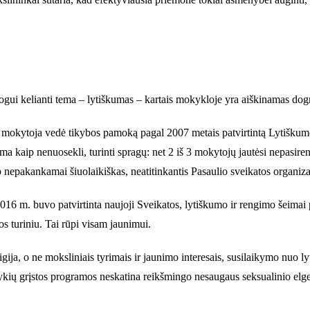
žmogui kelianti tema – lytiškumas – kartais mokykloje yra aiškinamas do
e mokytoja vedė tikybos pamoką pagal 2007 metais patvirtintą Lytiškum
a kaip nenuosekli, turinti spragų: net 2 iš 3 mokytojų jautėsi nepasiren
 nepakankamai šiuolaikiškas, neatitinkantis Pasaulio sveikatos organiz
16 m. buvo patvirtinta naujoji Sveikatos, lytiškumo ir rengimo šeimai 
s turiniu. Tai rūpi visam jaunimui.
igija, o ne moksliniais tyrimais ir jaunimo interesais, susilaikymo nuo l
ykių grįstos programos neskatina reikšmingo nesaugaus seksualinio elges