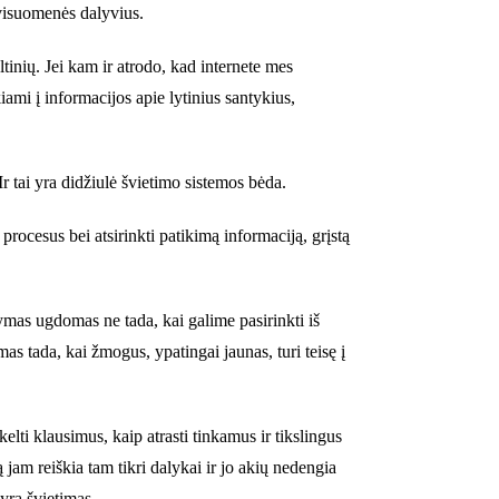
 visuomenės dalyvius.
tinių. Jei kam ir atrodo, kad internete mes
iami į informacijos apie lytinius santykius,
 tai yra didžiulė švietimo sistemos bėda.
rocesus bei atsirinkti patikimą informaciją, grįstą
tymas ugdomas ne tada, kai galime pasirinkti iš
s tada, kai žmogus, ypatingai jaunas, turi teisę į
ti klausimus, kaip atrasti tinkamus ir tikslingus
jam reiškia tam tikri dalykai ir jo akių nedengia
yra švietimas.