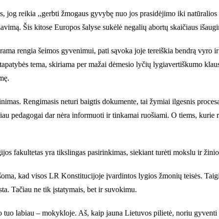
 jog reikia ,,gerbti žmogaus gyvybę nuo jos prasidėjimo iki natūralios m
lizavimą. Šis kitose Europos šalyse sukėlė negalių abortų skaičiaus išau
ama rengia šeimos gyvenimui, pati sąvoka joje tereiškia bendrą vyro 
 tapatybės tema, skiriama per mažai dėmesio lyčių lygiavertiškumo klaus
smę.
imas. Rengimasis neturi baigtis dokumente, tai žymiai ilgesnis procesas
ačiau pedagogai dar nėra informuoti ir tinkamai ruošiami. O tiems, kurie 
.
ijos fakultetas yra tikslingas pasirinkimas, siekiant turėti mokslu ir žin
ma, kad visos LR Konstitucijoje įvardintos lygios žmonių teisės. Taigi b
usta. Tačiau ne tik įstatymais, bet ir suvokimu.
o tuo labiau – mokykloje. Aš, kaip jauna Lietuvos pilietė, noriu gyventi