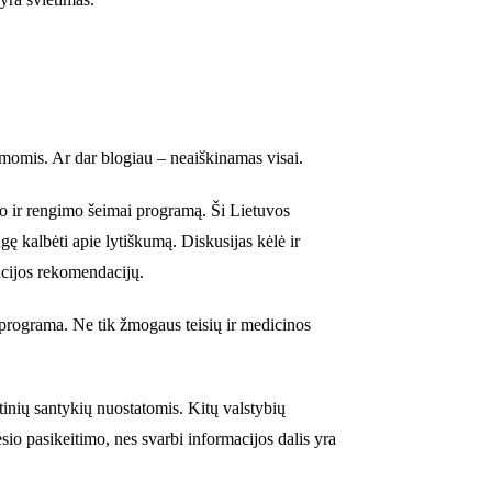
gmomis. Ar dar blogiau – neaiškinamas visai.
o ir rengimo šeimai programą. Ši Lietuvos
gę kalbėti apie lytiškumą. Diskusijas kėlė ir
acijos rekomendacijų.
programa. Ne tik žmogaus teisių ir medicinos
ytinių santykių nuostatomis. Kitų valstybių
io pasikeitimo, nes svarbi informacijos dalis yra