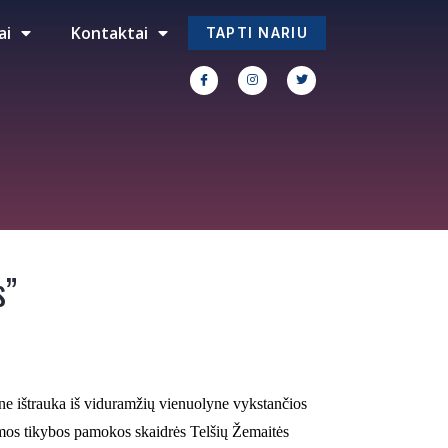
ai
Kontaktai
TAPTI NARIU
s”
i ne ištrauka iš viduramžių vienuolyne vykstančios
tomos tikybos pamokos skaidrės Telšių Žemaitės