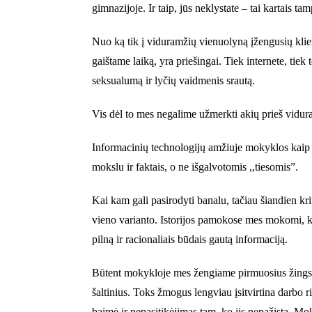
gimnazijoje. Ir taip, jūs neklystate – tai kartais
Nuo ką tik į viduramžių vienuolyną įžengusių klier
gaištame laiką, yra priešingai. Tiek internete, tie
seksualumą ir lyčių vaidmenis srautą.
Vis dėl to mes negalime užmerkti akių prieš vidur
Informacinių technologijų amžiuje mokyklos kaip ins
mokslu ir faktais, o ne išgalvotomis ,,tiesomis”.
Kai kam gali pasirodyti banalu, tačiau šiandien kr
vieno varianto. Istorijos pamokose mes mokomi, kad
pilną ir racionaliais būdais gautą informaciją.
Būtent mokykloje mes žengiame pirmuosius žingsnius
šaltinius. Toks žmogus lengviau įsitvirtina darbo 
baimė ir nepasitikėjimas tam, ko jis nepažįsta. Mo