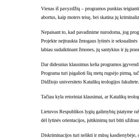
Vienas iš pavyzdžių – programos punktas teigiantis,
abortus, kaip moters teisę, bei skatina jų krimina
Nepaisant to, kad pavadinime nurodoma, jog progr
Projekte neįtraukta žmogaus lytinės ir seksualinės
labiau sudaiktinant žmones, jų santykius ir jų pra
Dar didesnius klausimus kelia programos įgyvendin
Programa turi įsigalioti šių metų rugsėjo pirmą, t
Didžiojo universiteto Katalikų teologijos fakultete
Tačiau kyla retoriniai klausimai, ar Katalikų teolog
Lietuvos Respublikos lygių galimybių įstatyme rašo
dėl lytinės orientacijos, įsitikinimų turi būti uždra
Diskriminacijos turi nelikti ir mūsų kasdienybėje, 