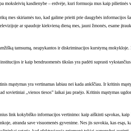
 tampa moksleivių kasdienybe – erdvėje, kuri formuoja mus kaip pilietinės
ikų mes skiriamės tuo, kad galime prieiti prie daugybės informacijos šal
k televizijoje ar spaudoje kiekvieną dieną mes, jauni žmonės, esame įtrauk
amžišką tamsumą, neapykantos ir diskriminacijos kurstymą mokykloje. Ir
titucijos ir kaip bendruomenės tikslas yra padėti suprasti vykstančius p
itinis mąstymas yra vertinamas labiau nei kada ankščiau. Ir kritinis mąs
 sovietiniai ,,vienos tiesos” laikai jau praėjo. Kritinis mąstymas ugdoma
 link kokybiško informacijos vertinimo: kaip aiškinti sąvokas, kaip kel
rinkoje, atranda save visuomenės gyvenime. Nes jis suvokia, kas esąs, ką 
kslininkai sutaria, kad efektyviausia priemonė tokiai asmenybei auginti, 