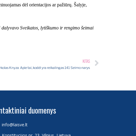
inuojamas dėl orientacijos ar pažiūrų. Šalyje,
 dalyvavo Sveikatos, lytiškumo ir rengimo šeimai
KITAS
kolas Knyza: Apie tai, kodėl yra reikalingas 141 Seimo narys
ntaktiniai duomenys
info@laisve.lt
Konstitucijos pr. 23, Vilnius, Lietuva