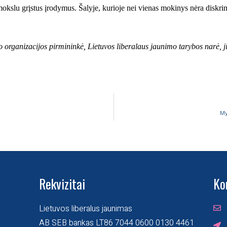
mokslu grįstus įrodymus. Šalyje, kurioje nei vienas mokinys nėra diskrim
organizacijos pirmininkė, Lietuvos liberalaus jaunimo tarybos narė, ji
My
Rekvizitai
Ko
Lietuvos liberalus jaunimas
AB SEB bankas LT86 7044 0600 0130 4461