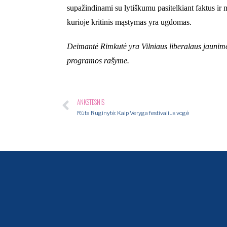
supažindinami su lytiškumu pasitelkiant faktus ir 
kurioje kritinis mąstymas yra ugdomas.
Deimantė Rimkutė yra Vilniaus liberalaus jaunimo 
programos rašyme.
ANKSTESNIS
Rūta Ruginytė: Kaip Veryga festivalius vogė