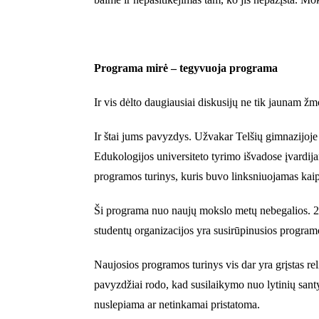
Programa mirė – tegyvuoja programa
Ir vis dėlto daugiausiai diskusijų ne tik jaunam 
Ir štai jums pavyzdys. Užvakar Telšių gimnazijoj
Edukologijos universiteto tyrimo išvadose įvardijam
programos turinys, kuris buvo linksniuojamas kaip
Ši programa nuo naujų mokslo metų nebegalios. 20
studentų organizacijos yra susirūpinusios programo
Naujosios programos turinys vis dar yra grįstas rel
pavyzdžiai rodo, kad susilaikymo nuo lytinių sant
nuslepiama ar netinkamai pristatoma.